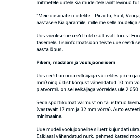
mitmetele uutele Kia mudelitele laialt levinud tu
“Meie uusimate mudelite – Picanto, Soul, Venga
aastasele Kia garantiile, mille me selle mudeliga 
Uus viieukseline cee’d tuleb sõltuvalt turust Eu
tasemele. Lisainformatsioon teiste uue cee’di 
aasta lõpus.
Pikem, madalam ja voolujoonelisem
Uus cee’d on oma eelkäijaga võrreldes pikem ja
mm) ning üldist kõrgust vähendatud 10 mm võrr
platvormil, on sel eelkäijaga võrreldes üle 2 6
Seda sportlikumat välimust on täiustatud laiem
(vastavalt 17 mm ja 32 mm võrra). Auto esteetili
minimaalne.
Uue mudeli voolujooneline siluett kujundati ul
Esiklaasi vähendatud nurk, pehmed katted mootor