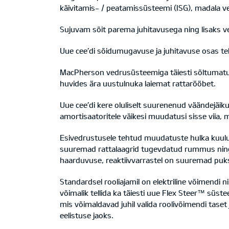
käivitamis- / peatamissüsteemi (ISG), madala v
Sujuvam sõit parema juhitavusega ning lisaks 
Uue cee’di sõidumugavuse ja juhitavuse osas teh
MacPherson vedrusüsteemiga täiesti sõltumatu 
huvides ära uustulnuka laiemat rattarööbet.
Uue cee’di kere oluliselt suurenenud väändejäik
amortisaatoritele väikesi muudatusi sisse viia, 
Esivedrustusele tehtud muudatuste hulka kuuluva
suuremad rattalaagrid tugevdatud rummus nin
haarduvuse, reaktiivvarrastel on suuremad pu
Standardsel rooliajamil on elektriline võimendi 
võimalik tellida ka täiesti uue Flex Steer™ süs
mis võimaldavad juhil valida roolivõimendi taset 
eelistuse jaoks.