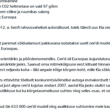
gitõmbamine
ille CO2 heitmetase on vaid 97 g/km
sem stiilne ja ruumikas salong
lt Euroopa
. a. Genfi rahvusvahelisel autonäitusel, tuleb täiesti uus Kia c
t paremat sõiduelamust pakkuvana oodatakse uuelt cee’di mudeli
 Euroopas.
ks orientiiriks ja pöördemomendiks. Cee’d oli Euroopas kujundatu
amärkide jaoks. Saanud oma mitmekülgsuse eest kiitvaid hinnangui
st neljanda koha – läbi aegade kõige kõrgem koht, mille Kia sõi
ies ettevõtte tõeliselt konkurentsivõimelise autoga esmakordselt 
ui just algne cee’d kujutas endast 2007. aastal Kia jaoks olulist
suutlikkuse kui ka kõrgetasemelisuse suhtes ning selles osas, e
ud üle 633 000 cee’di mudeli ning avalikkuse suhtumine meie ka