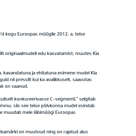
ee’d kogu Euroopas müügile 2012. a. teise
lt originaalmudeli edu kasvatamist, muutes Kia
na, kavandatuna ja ehitatuna esimene mudel Kia
d nii pressilt kui ka avalikkuselt, saavutas
duk on saanud.
tuliselt konkureerivasse C-segmenti,” selgitab
 sammu, siis see teise põlvkonna mudel esindab
t see muudab meie läbimüügi Euroopas
ubamärki on muutnud ning on rajatud alus