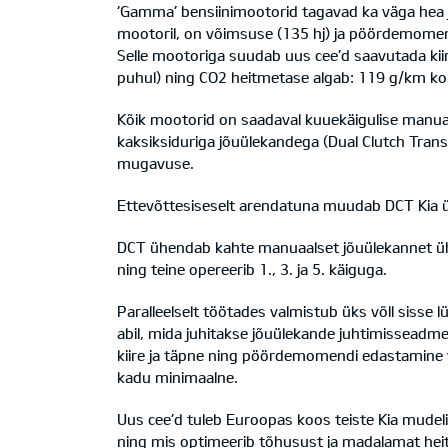
‘Gamma’ bensiinimootorid tagavad ka väga hea jõ
mootoril, on võimsuse (135 hj) ja pöördemome
Selle mootoriga suudab uus cee’d saavutada ki
puhul) ning CO2 heitmetase algab: 119 g/km ko
Kõik mootorid on saadaval kuuekäigulise manuaal
kaksiksiduriga jõuülekandega (Dual Clutch Tra
mugavuse.
Ettevõttesiseselt arendatuna muudab DCT Kia ü
DCT ühendab kahte manuaalset jõuülekannet ühes
ning teine opereerib 1., 3. ja 5. käiguga.
Paralleelselt töötades valmistub üks võll sisse lü
abil, mida juhitakse jõuülekande juhtimisseadmeg
kiire ja täpne ning pöördemomendi edastamine 
kadu minimaalne.
Uus cee’d tuleb Euroopas koos teiste Kia mude
ning mis optimeerib tõhusust ja madalamat hei