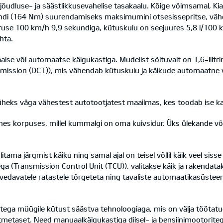
udluse- ja säästlikkusevahelise tasakaalu. Kõige võimsamal, Kia S
ndi (164 Nm) suurendamiseks maksimumini otsesissepritse, vähe
iruse 100 km/h 9,9 sekundiga, kütuskulu on seejuures 5,8 l/100
hta.
se või automaatse käigukastiga. Mudelist sõltuvalt on 1,6-liitrin
nsmission (DCT)), mis vähendab kütuskulu ja käikude automaatne
heks väga vähestest autotootjatest maailmas, kes toodab ise ka
 korpuses, millel kummalgi on oma kuivsidur. Üks ülekande võll o
litama järgmist käiku ning samal ajal on teisel võllil käik veel sis
a (Transmission Control Unit (TCU)), valitakse käik ja rakendatak
vedavatele ratastele tõrgeteta ning tavaliste automaatikasüste
litega müügile kütust säästva tehnoloogiaga, mis on välja tööt
tmetaset. Need manuaalkäigukastiga diisel- ja bensiinimootorit