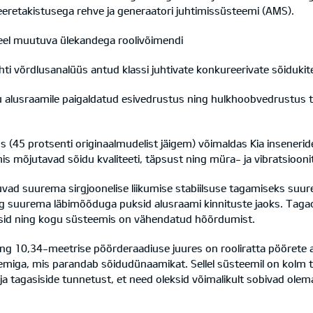
eeretakistusega rehve ja generaatori juhtimissüsteemi (AMS).
veel muutuva ülekandega roolivõimendi
ti võrdlusanalüüs antud klassi juhtivate konkureerivate sõidukit
alusraamile paigaldatud esivedrustus ning hulkhoobvedrustus t
us (45 protsenti originaalmudelist jäigem) võimaldas Kia inseneri
mis mõjutavad sõidu kvaliteeti, täpsust ning müra- ja vibratsiooni
d suurema sirgjoonelise liikumise stabiilsuse tagamiseks suurem 
g suurema läbimõõduga puksid alusraami kinnituste jaoks. Ta
ksid ning kogu süsteemis on vähendatud hõõrdumist.
ning 10,34-meetrise pöörderaadiuse juures on rooliratta pöörete a
teemiga, mis parandab sõidudünaamikat. Sellel süsteemil on kolm 
ja tagasiside tunnetust, et need oleksid võimalikult sobivad olema