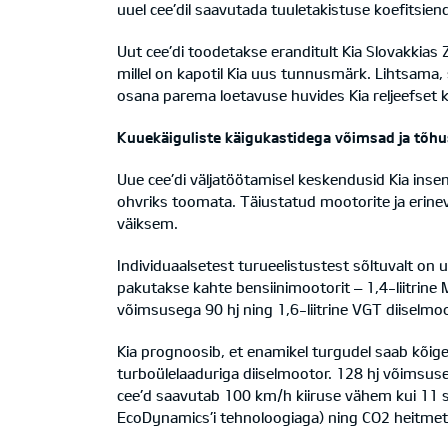
uuel cee’dil saavutada tuuletakistuse koefitsie
Uut cee’di toodetakse eranditult Kia Slovakkias
millel on kapotil Kia uus tunnusmärk. Lihtsam
osana parema loetavuse huvides Kia reljeefset ki
Kuuekäiguliste käigukastidega võimsad ja tõh
Uue cee’di väljatöötamisel keskendusid Kia inse
ohvriks toomata. Täiustatud mootorite ja erin
väiksem.
Individuaalsetest turueelistustest sõltuvalt on
pakutakse kahte bensiinimootorit – 1,4-liitrine M
võimsusega 90 hj ning 1,6-liitrine VGT diiselmoo
Kia prognoosib, et enamikel turgudel saab kõig
turboülelaaduriga diiselmootor. 128 hj võims
cee’d saavutab 100 km/h kiiruse vähem kui 11 s
EcoDynamics’i tehnoloogiaga) ning CO2 heitmet