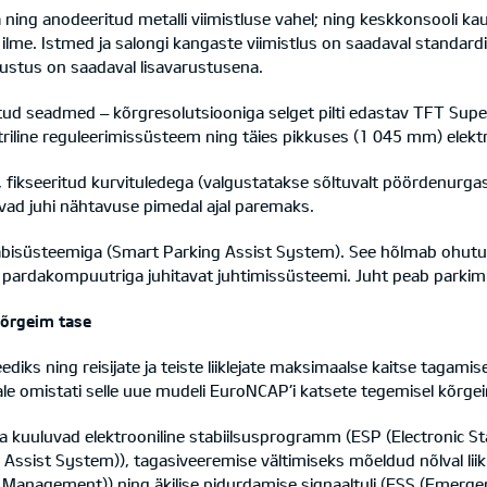
a ning anodeeritud metalli viimistluse vahel; ning keskkonsooli
i ilme. Istmed ja salongi kangaste viimistlus on saadaval standard
sustus on saadaval lisavarustusena.
d seadmed – kõrgresolutsiooniga selget pilti edastav TFT Super
riline reguleerimissüsteem ning täies pikkuses (1 045 mm) elektri
, fikseeritud kurvituledega (valgustatakse sõltuvalt pöördenurgas
vad juhi nähtavuse pimedal ajal paremaks.
abisüsteemiga (Smart Parking Assist System). See hõlmab ohutu 
 pardakompuutriga juhitavat juhtimissüsteemi. Juht peab parkimi
kõrgeim tase
iks ning reisijate ja teiste liiklejate maksimaalse kaitse tagamis
iale omistati selle uue mudeli EuroNCAP’i katsete tegemisel kõrg
 kuuluvad elektrooniline stabiilsusprogramm (ESP (Electronic St
ssist System)), tagasiveeremise vältimiseks mõeldud nõlval liiku
y Management)) ning äkilise pidurdamise signaaltuli (ESS (Emergenc