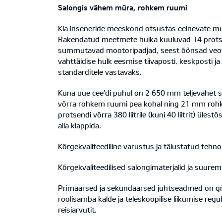
Salongis vähem müra, rohkem ruumi
Kia inseneride meeskond otsustas eelnevate mud
Rakendatud meetmete hulka kuuluvad 14 protsen
summutavad mootoripadjad, seest õõnsad veovõl
vahttäidise hulk eesmise tiivaposti, keskposti
standarditele vastavaks.
Kuna uue cee’di puhul on 2 650 mm teljevahet s
võrra rohkem ruumi pea kohal ning 21 mm rohk
protsendi võrra 380 liitrile (kuni 40 liitrit) ü
alla klappida.
Kõrgekvaliteediline varustus ja täiustatud tehn
Kõrgekvaliteedilised salongimaterjalid ja suurem 
Primaarsed ja sekundaarsed juhtseadmed on grupe
roolisamba kalde ja teleskoopilise liikumise reg
reisiarvutit.