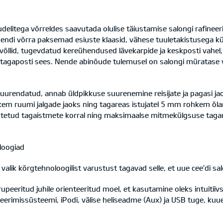
elitega võrreldes saavutada olulise täiustamise salongi rafineer
di võrra paksemad esiuste klaasid, vähese tuuletakistusega kül
lid, tugevdatud kereühendused lävekarpide ja keskposti vahel, 
 ja tagaposti sees. Nende abinõude tulemusel on salongi müratase
uurendatud, annab üldpikkuse suurenemine reisijate ja pagasi jao
em ruumi jalgade jaoks ning tagareas istujatel 5 mm rohkem õl
lestõstetud tagaistmete korral ning maksimaalse mitmekülgsuse taga
oloogiad
valik kõrgtehnoloogilist varustust tagavad selle, et uue cee’di sa
eritud juhile orienteeritud moel, et kasutamine oleks intuitiivs
uleerimissüsteemi, iPodi, välise heliseadme (Aux) ja USB tuge, ku