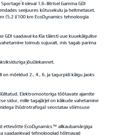
portage´il oleval 1,6-liitrisel Gamma GDI
ndades seejuures kütusekulu ja heitmetaset.
 km (5,2 l/100 km EcoDynamics tehnoloogia
e GDI saadaval ka Kia täiesti uue kuuekäigulise
 vahetamine toimub sujuvalt, mis tagab parima
ksiksiduriga jõuülekannet.
n mõeldud 2., 4., 6. ja tagurpidi käigu jaoks
se lülitatud. Elektromootoriga töötavate ajamite
se sidur, mille tagajärjel on käikude vahetamine
emidega (hüdrotrafoga) seostatav võimsuse
atud ettevõtte EcoDynamics™ allkaubamärgiga
ega saadaolevad tehnoloogiad hõlmavad