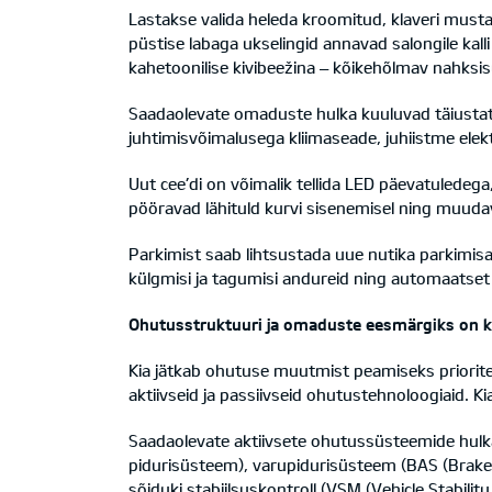
Lastakse valida heleda kroomitud, klaveri must
püstise labaga ukselingid annavad salongile kall
kahetoonilise kivibeežina – kõikehõlmav nahksi
Saadaolevate omaduste hulka kuuluvad täiustatu
juhtimisvõimalusega kliimaseade, juhiistme elekt
Uut cee’di on võimalik tellida LED päevatuledega
pööravad lähituld kurvi sisenemisel ning muuda
Parkimist saab lihtsustada uue nutika parkimis
külgmisi ja tagumisi andureid ning automaatset
Ohutusstruktuuri ja omaduste eesmärgiks on 
Kia jätkab ohutuse muutmist peamiseks prioriteed
aktiivseid ja passiivseid ohutustehnoloogiaid. K
Saadaolevate aktiivsete ohutussüsteemide hulka
pidurisüsteem), varupidurisüsteem (BAS (Brake A
sõiduki stabiilsuskontroll (VSM (Vehicle Stabilit