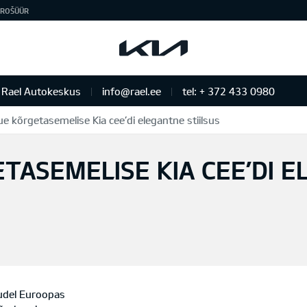
ROŠÜÜR
Rael Autokeskus
info@rael.ee
tel: + 372 433 0980
ue kõrgetasemelise Kia cee’di elegantne stiilsus
ETASEMELISE KIA CEE’DI 
udel Euroopas