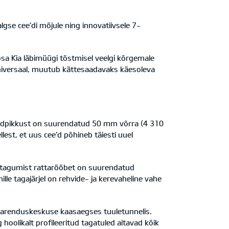
se cee’di mõjule ning innovatiivsele 7-
 osa Kia läbimüügi tõstmisel veelgi kõrgemale
universaal, muutub kättesaadavaks käesoleva
 Üldpikkust on suurendatud 50 mm võrra (4 310
t, et uus cee’d põhineb täiesti uuel
a tagumist rattarööbet on suurendatud
lle tagajärjel on rehvide- ja kerevaheline vahe
a arenduskeskuse kaasaegses tuuletunnelis.
oolikalt profileeritud tagatuled aitavad kõik