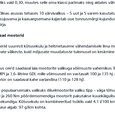
ndiks vaid 0,30, muutes selle oma klassi parimaks ning aidates v
 Zilinas asuvas tehases 10 värvivalikus – 5 uut ja 5 varem kasuta
a, sujuvama ja kaasaegsemana kajastab uue tunnusmärgi kujundu
rja.
usad mootorid
nerid suuresti kütusekulu ja heitmetaseme vähendamisele ilma moo
evate väikeste, kuid mõjusate muudatuste tulemusel on keskmine 
 uus cee’d saadaval laia mootorite valikuga võimsuste vahemikus 
PI ja 1,6-liitrine GDI, mille võimsused on vastavalt 100 ja 135 hj 
tor on saadaval kahe variandina (110 ja 128 hj).
e populaarsemaks valikuks diiselmootorite valiku tipp – väga tõh
use ja 260 Nm pöördemomendiga mootorit pakutakse kuuekäigulis
ekundiga. Kütusekulu on kombineeritud tsüklis vaid 4,1 l/100 km
ase algab: 97 g/km kohta.