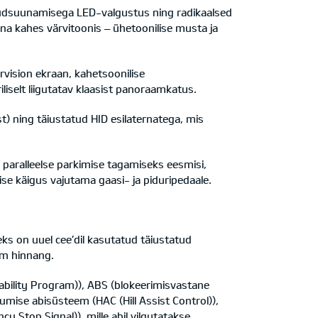
 kaudsuunamisega LED-valgustus ning radikaalsed
ina kahes värvitoonis – ühetoonilise musta ja
vision ekraan, kahetsoonilise
liselt liigutatav klaasist panoraamkatus.
t) ning täiustatud HID esilaternatega, mis
paralleelse parkimise tagamiseks eesmisi,
se käigus vajutama gaasi- ja piduripedaale.
eks on uuel cee’dil kasutatud täiustatud
eim hinnang.
ability Program)), ABS (blokeerimisvastane
mise abisüsteem (HAC (Hill Assist Control)),
y Stop Signal)), mille abil vilgutatakse