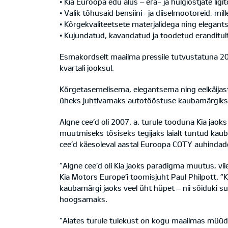
• Kia Euroopa edu alus – era- ja hulgiostjate li
• Valik tõhusaid bensiini- ja diiselmootoreid, m
• Kõrgekvaliteetsete materjalidega ning elegant
• Kujundatud, kavandatud ja toodetud eranditu
Esmakordselt maailma pressile tutvustatuna 2012
kvartali jooksul.
Kõrgetasemelisema, elegantsema ning eelkäijas
üheks juhtivamaks autotööstuse kaubamärgiks
Algne cee’d oli 2007. a. turule tooduna Kia jao
muutmiseks tõsiseks tegijaks laialt tuntud kaub
cee’d käesoleval aastal Euroopa COTY auhindade
“Algne cee’d oli Kia jaoks paradigma muutus, vi
Kia Motors Europe’i toomisjuht Paul Philpott. “K
kaubamärgi jaoks veel üht hüpet – nii sõiduki 
hoogsamaks.
“Alates turule tulekust on kogu maailmas müüd