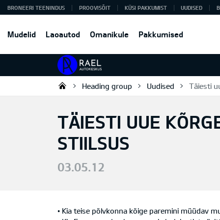
BRONEERI TEENINDUS
PROOVISÕIT
KÜSI PAKKUMIST
UUDISED
B
Mudelid
Laoautod
Omanikule
Pakkumised
Heading group
Uudised
Täiesti u
Rael Autokeskus OÜ
TÄIESTI UUE KÕRG
STIILSUS
03.05.12
• Kia teise põlvkonna kõige paremini müüdav m