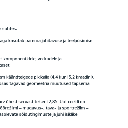
e suhtes.
aga kasutab parema juhitavuse ja teelpüsimise
del komponentidele, vedrudele ja
taset.
käändtelgede pikikalle (4,4 kuni 5,2 kraadini),
gaosas tagavad geomeetria muutused täpsema
rv ühest servast teiseni 2,85. Uut cee’di on
töörežiimi – mugavus-, tava- ja sportrežiim –
solevate sõidutingimuste ja juhi isiklike