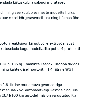
ähendada kütuskulu ja salongi mürataset.
tud – ning see kuulub esimeste mudelite hulka,
s uue cee’di kõrgetasemelisust ning hõlmab ühe
tori reaktsioonikiirust või efektiivvõimsust
kütusekulu kogu mudelivaliku puhul 4 protsenti
90 kuni 135 hj. Enamikes Lääne-Euroopa riikides
– ning kahte diiselmootorit – 1,4-liitrine WGT
us 1,6-liitrine muudetava geomeetriga
e manuaal- või automaatkäigukastiga ning uus
 (3,7 l/100 km autodel, mis on varustatud Kia