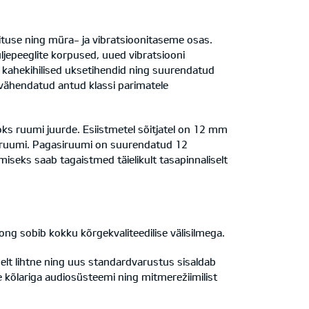
ituse ning müra- ja vibratsioonitaseme osas.
jepeeglite korpused, uued vibratsiooni
kahekihilised uksetihendid ning suurendatud
 vähendatud antud klassi parimatele
ks ruumi juurde. Esiistmetel sõitjatel on 12 mm
aruumi. Pagasiruumi on suurendatud 12
miseks saab tagaistmed täielikult tasapinnaliselt
long sobib kokku kõrgekvaliteedilise välisilmega.
elt lihtne ning uus standardvarustus sisaldab
ue kõlariga audiosüsteemi ning mitmerežiimilist