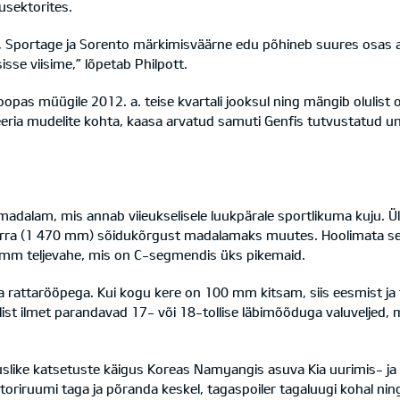
rusektorites.
, Sportage ja Sorento märkimisväärne edu põhineb suures osas alg
sisse viisime,” lõpetab Philpott.
roopas müügile 2012. a. teise kvartali jooksul ning mängib olulist
seeria mudelite kohta, kaasa arvatud samuti Genfis tutvustatud 
 madalam, mis annab viieukselisele luukpärale sportlikuma kuju.
a (1 470 mm) sõidukõrgust madalamaks muutes. Hoolimata selles
50 mm teljevahe, mis on C-segmendis üks pikemaid.
a rattarööpega. Kui kogu kere on 100 mm kitsam, siis eesmist j
st ilmet parandavad 17- või 18-tollise läbimõõduga valuveljed, mi
atuslike katsetuste käigus Koreas Namyangis asuva Kia uurimis- j
iruumi taga ja põranda keskel, tagaspoiler tagaluugi kohal ning h