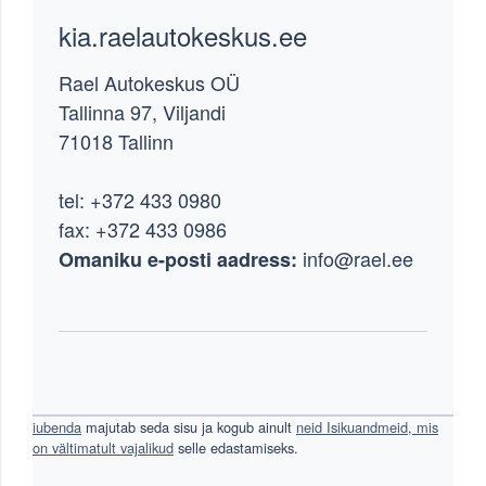
Footer
kia.raelautokeskus.ee
Rael Autokeskus OÜ
Tallinna 97, Viljandi
71018 Tallinn
tel: +372 433 0980
fax: +372 433 0986
info@rael.ee
Omaniku e-posti aadress:
iubenda
majutab seda sisu ja kogub ainult
neid Isikuandmeid, mis
on vältimatult vajalikud
selle edastamiseks.