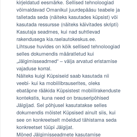
kirjeldatud eesmärke. Sellised tehnoloogiad
võimaldavad Omanikul juurdepääsu teabele ja
talletada seda (näiteks kasutades küpsist) või
kasutada ressursse (näiteks käivitades skripti)
Kasutaja seadmes, kui nad suhtlevad
rakendusega kia.raelautokeskus.ee.
Lihtsuse huvides on kõik sellised tehnoloogiad
selles dokumendis määratletud kui
„Jälgimisseadmed“ – välja arvatud eristamise
vajaduse korral.
Näiteks kuigi Küpsiseid saab kasutada nii
veebi- kui ka mobiilibrauserites, oleks
ebatäpne rääkida Küpsistest mobiilirakenduste
kontekstis, kuna need on brauseripõhised
Jälgijad. Sel põhjusel kasutatakse selles
dokumendis mõistet Küpsised ainult siis, kui
see on konkreetselt mõeldud tähistama seda
konkreetset tüüpi Jälgijat.
Mõned Jälgimisseadmete kasutamise