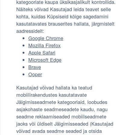
kategooriate kaupa üksikasjalikult kontrollida.
Näiteks võivad Kasutajad leida teavet selle
kohta, kuidas Küpsiseid kõige sagedamini
kasutatavates brauserites hallata, järgmistelt
aadressidelt:
Google Chrome
Mozilla Firefox
Apple Safari
Microsoft Edge
Brave
Ooper
Kasutajad võivad hallata ka teatud
mobiilirakendustes kasutatavate
Jälgimisseadmete kategooriaid, loobudes
asjakohaste seadmeseadete kaudu, nagu
seadme reklaamiseaded mobiilseadmete
jaoks või üldiselt Jälgimisseaded (Kasutajad
võivad avada seadme seaded ja otsida