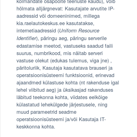
kolmandate osapoolte teenuste kaudu), võib
hõlmata alljärgnevat: Kasutajate arvutite IP-
aadressid või domeeninimed, millega
kia.raelautokeskus.ee kasutatakse,
internetiaadressid (
Uniform Resource
), päringu aeg, päringu serverile
Identifier
edastamise meetod, vastuseks saadud faili
suurus, numbrikood, mis näitab serveri
vastuse olekut (edukas tulemus, viga jne) ,
päritoluriik, Kasutaja kasutatava brauseri ja
operatsioonisüsteemi funktsioonid, erinevad
ajaandmed külastuse kohta (nt rakenduse igal
lehel viibitud aeg) ja üksikasjad rakenduses
läbitud teekonna kohta, viidates eelkõige
külastatud lehekülgede järjestusele, ning
muud parameetrid seadme
operatsioonisüsteemi ja/või Kasutaja IT-
keskkonna kohta.