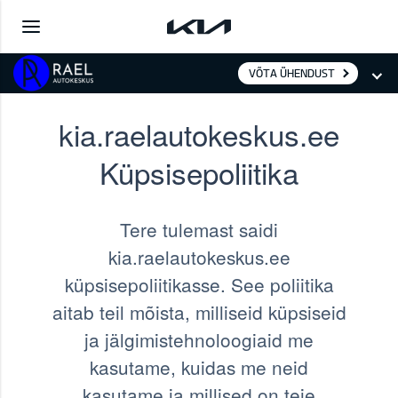
VÕTA ÜHENDUST
kia.raelautokeskus.ee
Küpsisepoliitika
Tere tulemast saidi
kia.raelautokeskus.ee
küpsisepoliitikasse. See poliitika
aitab teil mõista, milliseid küpsiseid
ja jälgimistehnoloogiaid me
kasutame, kuidas me neid
kasutame ja millised on teie