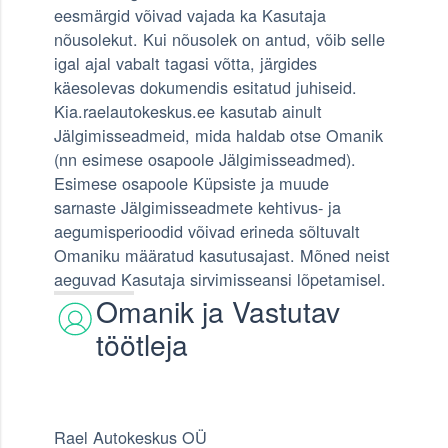
eesmärgid võivad vajada ka Kasutaja
nõusolekut. Kui nõusolek on antud, võib selle
igal ajal vabalt tagasi võtta, järgides
käesolevas dokumendis esitatud juhiseid.
Kia.raelautokeskus.ee kasutab ainult
Jälgimisseadmeid, mida haldab otse Omanik
(nn esimese osapoole Jälgimisseadmed).
Esimese osapoole Küpsiste ja muude
sarnaste Jälgimisseadmete kehtivus- ja
aegumisperioodid võivad erineda sõltuvalt
Omaniku määratud kasutusajast. Mõned neist
aeguvad Kasutaja sirvimisseansi lõpetamisel.
Omanik ja Vastutav
töötleja
Rael Autokeskus OÜ