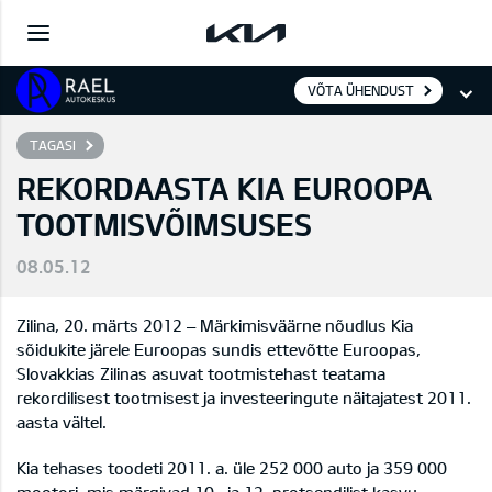
VÕTA ÜHENDUST
TAGASI
REKORDAASTA KIA EUROOPA
TOOTMISVÕIMSUSES
08.05.12
Zilina, 20. märts 2012 – Märkimisväärne nõudlus Kia
sõidukite järele Euroopas sundis ettevõtte Euroopas,
Slovakkias Zilinas asuvat tootmistehast teatama
rekordilisest tootmisest ja investeeringute näitajatest 2011.
aasta vältel.
Kia tehases toodeti 2011. a. üle 252 000 auto ja 359 000