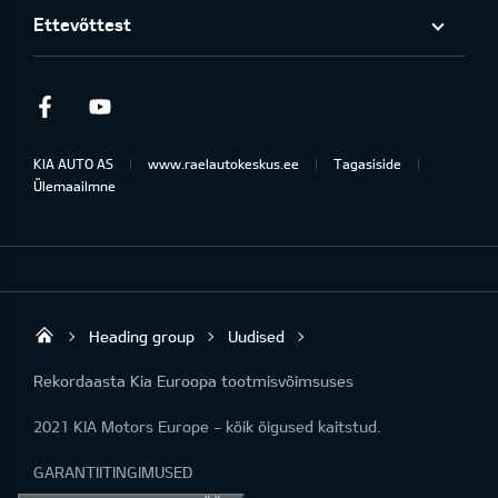
Ettevõttest
Facebook
Youtube
KIA AUTO AS
www.raelautokeskus.ee
Tagasiside
Ülemaailmne
Heading group
Uudised
Rael Autokeskus OÜ
Rekordaasta Kia Euroopa tootmisvõimsuses
2021 KIA Motors Europe - kõik õigused kaitstud.
GARANTIITINGIMUSED