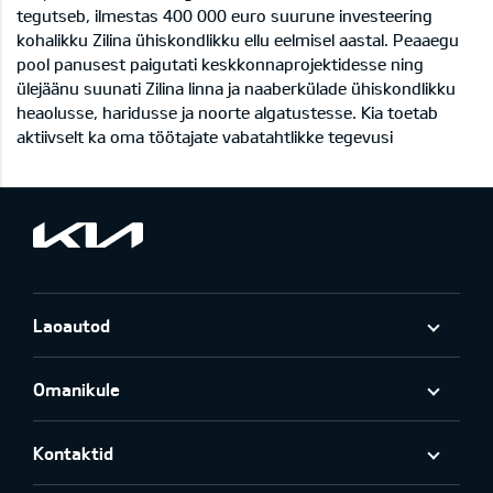
tegutseb, ilmestas 400 000 euro suurune investeering
kohalikku Zilina ühiskondlikku ellu eelmisel aastal. Peaaegu
pool panusest paigutati keskkonnaprojektidesse ning
ülejäänu suunati Zilina linna ja naaberkülade ühiskondlikku
heaolusse, haridusse ja noorte algatustesse. Kia toetab
aktiivselt ka oma töötajate vabatahtlikke tegevusi
Laoautod
Omanikule
Kontaktid