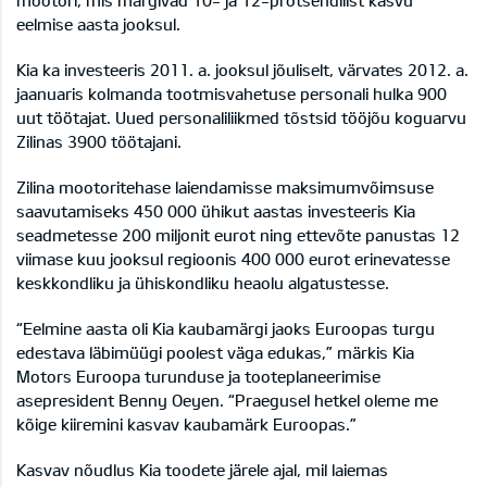
mootori, mis märgivad 10- ja 12-protsendilist kasvu
eelmise aasta jooksul.
Kia ka investeeris 2011. a. jooksul jõuliselt, värvates 2012. a.
jaanuaris kolmanda tootmisvahetuse personali hulka 900
uut töötajat. Uued personaliliikmed tõstsid tööjõu koguarvu
Zilinas 3900 töötajani.
Zilina mootoritehase laiendamisse maksimumvõimsuse
saavutamiseks 450 000 ühikut aastas investeeris Kia
seadmetesse 200 miljonit eurot ning ettevõte panustas 12
viimase kuu jooksul regioonis 400 000 eurot erinevatesse
keskkondliku ja ühiskondliku heaolu algatustesse.
“Eelmine aasta oli Kia kaubamärgi jaoks Euroopas turgu
edestava läbimüügi poolest väga edukas,” märkis Kia
Motors Euroopa turunduse ja tooteplaneerimise
asepresident Benny Oeyen. “Praegusel hetkel oleme me
kõige kiiremini kasvav kaubamärk Euroopas.”
Kasvav nõudlus Kia toodete järele ajal, mil laiemas