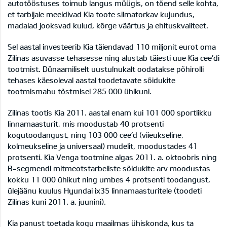
autotööstuses toimub langus müügis, on tõend selle kohta,
et tarbijale meeldivad Kia toote silmatorkav kujundus,
madalad jooksvad kulud, kõrge väärtus ja ehituskvaliteet.
Sel aastal investeerib Kia täiendavad 110 miljonit eurot oma
Zilinas asuvasse tehasesse ning alustab täiesti uue Kia cee’di
tootmist. Dünaamiliselt uustulnukalt oodatakse põhirolli
tehases käesoleval aastal toodetavate sõidukite
tootmismahu tõstmisel 285 000 ühikuni.
Zilinas tootis Kia 2011. aastal enam kui 101 000 sportlikku
linnamaasturit, mis moodustab 40 protsenti
kogutoodangust, ning 103 000 cee’d (viieukseline,
kolmeukseline ja universaal) mudelit, moodustades 41
protsenti. Kia Venga tootmine algas 2011. a. oktoobris ning
B-segmendi mitmeotstarbeliste sõidukite arv moodustas
kokku 11 000 ühikut ning umbes 4 protsenti toodangust,
ülejäänu kuulus Hyundai ix35 linnamaasturitele (toodeti
Zilinas kuni 2011. a. juunini).
Kia panust toetada kogu maailmas ühiskonda, kus ta