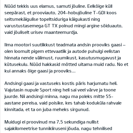
Nüüd tekkis uus elamus, samuti jõuline. Eelkõige küll
seepärast, et prooviauto, 204-hobujõuline T-GDI koos
seitsmekäigulise topeltsiduriga käigukasti ning
varustustasemega GT TX polnud mingi argine sõiduauto,
vaid jõuliselt urisev maanteemurdja.
Ilma mootori suutlikkust teadmata andsin prooviks gaasi –
olen loomult pigem ettevaatlik ja autode puhulgi eelistan
hinnata nende välimust, ruumikust, kasutusmugavust ja
kütusekulu. Nüüd hakkasid mõtted uitama muid radu. No et
kui annaks õige gaasi ja prooviks…
Andsingi gaasi ja vastuseks kostis päris harjumatu heli.
Vajutasin nupule Sport ning heli sai veel värve ja toone
juurde. Nii andsingi minna, nagu ma poleks mitte 55-
aastane pereisa, vaid poisike, kes tahab koduküla rahvale
kinnitada, et ta on juba meheks sirgunud.
Muidugi ei proovinud ma 7,5 sekundiga nullist
sajakilomeetrise tunnikiiruseni jõuda, nagu tehnilised