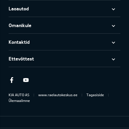
Laoautod
Omanikule
Kontaktid
Ettevõttest
Facebook
Youtube
KIA AUTO AS
www.raelautokeskus.ee
Tagasiside
Ülemaailmne