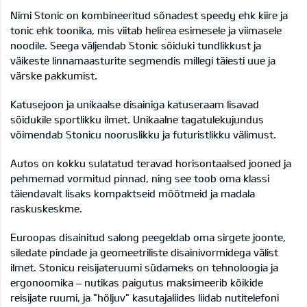
Nimi Stonic on kombineeritud sõnadest speedy ehk kiire ja
tonic ehk toonika, mis viitab helirea esimesele ja viimasele
noodile. Seega väljendab Stonic sõiduki tundlikkust ja
väikeste linnamaasturite segmendis millegi täiesti uue ja
värske pakkumist.
Katusejoon ja unikaalse disainiga katuseraam lisavad
sõidukile sportlikku ilmet. Unikaalne tagatulekujundus
võimendab Stonicu nooruslikku ja futuristlikku välimust.
Autos on kokku sulatatud teravad horisontaalsed jooned ja
pehmemad vormitud pinnad, ning see toob oma klassi
täiendavalt lisaks kompaktseid mõõtmeid ja madala
raskuskeskme.
Euroopas disainitud salong peegeldab oma sirgete joonte,
siledate pindade ja geomeetriliste disainivormidega välist
ilmet. Stonicu reisijateruumi südameks on tehnoloogia ja
ergonoomika – nutikas paigutus maksimeerib kõikide
reisijate ruumi, ja "hõljuv" kasutajaliides liidab nutitelefoni