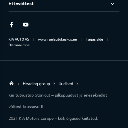
Ettevõttest
Facebook
Youtube
KIA AUTO AS
www.raelautokeskus.ee
Tagasiside
Ülemaailmne
Heading group
Uudised
Rael Autokeskus OÜ
Kia tutvustab Stonicut – pilkupüüdvat ja enesekindlat
väikest krossoverit
2021 KIA Motors Europe - kõik õigused kaitstud.