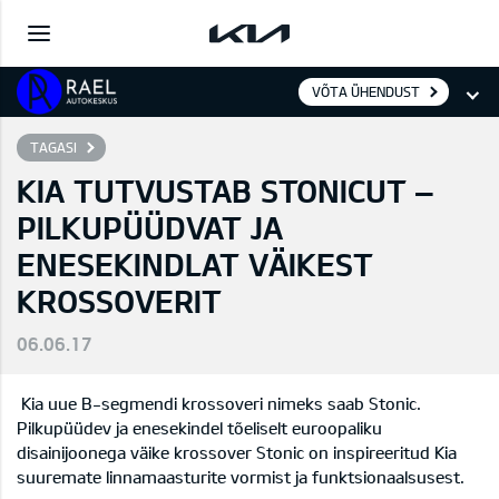
VÕTA ÜHENDUST
TAGASI
KIA TUTVUSTAB STONICUT –
PILKUPÜÜDVAT JA
ENESEKINDLAT VÄIKEST
KROSSOVERIT
06.06.17
Kia uue B-segmendi krossoveri nimeks saab Stonic.
Pilkupüüdev ja enesekindel tõeliselt euroopaliku
disainijoonega väike krossover Stonic on inspireeritud Kia
suuremate linnamaasturite vormist ja funktsionaalsusest.