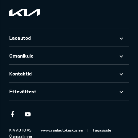
Laoautod
Omanikule
Kontaktid
Ettevõttest
Facebook
Youtube
KIA AUTO AS
www.raelautokeskus.ee
Tagasiside
Ülemaailmne