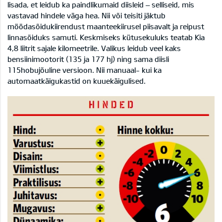
lisada, et leidub ka paindlikumaid diisleid – selliseid, mis
vastavad hindele väga hea. Nii või teisiti jäktub
möödasõidukiirendust maanteekiirusel piisavalt ja reipust
linnasõiduks samuti. Keskmiseks kütusekuluks teatab Kia
4,8 liitrit sajale kilomeetrile. Valikus leidub veel kaks
bensiinimootorit (135 ja 177 hj) ning sama diisli
115hobujõuline versioon. Nii manuaal- kui ka
automaatkäigukastid on kuuekäigulised.