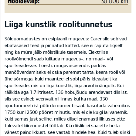
Liiga kunstlik roolitunnetus
Sõiduomadustes on esiplaanil mugavus: Carensile sobivad
ebatasased teed ja pinnatud katted, see ei raputa liigselt
ning ka müra jääb mõistlikule tasemele. Elektrilise
roolivõimendi saab lülitada mugavus-, normaal- või
sportseadesse. Tõesti, mugavusasendis parklas
manööverdamiseks ei oska paremat tahta, keera rooli või
ühe sõrmega, kuid maanteel ei sobi päris ideaalselt ka
sportseade, mis on liiga kunstlik, liiga arvutimängulik. Kui
rääkida aga 1,7liitrisest, 136 hobujõudu arendavast diislist,
siis see esineb veenvalt nii linnas kui ka maal. 330
njuutonmeetrist pöördemomenti saab kasutada vahemikus
1750 kuni 2500 pööret minutis, mis ei ole kuigi lai vahemik,
kuid samas just selline, milles diisel enamasti liikluses ette
tulevatel kiirendustel töötab. Kia diislile ei saa ette heita
vähest paindlikkust, see vastab hindele hea. Kuid tuleb siiski