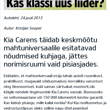
Autoleht, 24.juuli 2013
Autor: Kristjan Sooper
Kia Carens täidab keskmõõtu
mahtuniversaalile esitatavad
nõudmised kuhjaga, jättes
norimisruumi vaid pisiasjades.
Eeldades, et mahtuniversaali ostja tahab autolt ruumikust,
praktilisust, mugavaid sõiduomadusi, korralikku varustust
ning ökonoomset, kuid samas särtsakat mootorit,siis
kõigile nendele tingimustele Kia Carens vastab. Boonuseks
on seitsmeaastane või 150 000 kilomeetrit kestev garantii.
Kas leidub pisiasju, mille kallal norida? Kui Kia roolitunnetus ja
vedrustustäpsus oleks selline nagu ühel peamisel