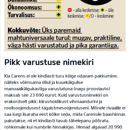
Pikk varustuse nimekiri
Kia Carens ei ole kindlasti turu kõige odavam pakkumine,
näiteks võimsama diisli ja kuuekäigulise
manuaalkäigukastiga varustatuna (nagu prooviauto)
maksab see 23 690 eurot. Kuid varustusnimekiri on
erakordselt pikk: kiirushoidikust vihmaandurini ja
roolisoojendusest tagaistmesoojenduseni. Mõnele rivaalile ei
saa isegi lisaraha eest kõike seda, mida Carensile baashinnas
pakutakse, nii et kindlasti tasub tähelepanu pöörata
rohkemale kui numbrile hinnakirjas. Hinnad algavad 20 990