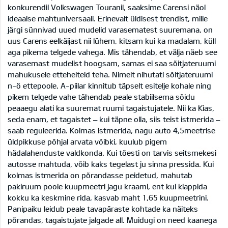
konkurendil Volkswagen Touranil, saaksime Carensi näol
ideaalse mahtuniversaali. Erinevalt üldisest trendist, mille
järgi sünnivad uued mudelid varasematest suuremana, on
uus Carens eelkäijast nii lühem, kitsam kui ka madalam, küll
aga pikema telgede vahega. Mis tähendab, et välja näeb see
varasemast mudelist hoogsam, samas ei saa sõitjateruumi
mahukusele etteheiteid teha. Nimelt nihutati sõitjateruumi
n-ö ettepoole, A-piilar kinnitub täpselt esitelje kohale ning
pikem telgede vahe tähendab peale stabiilsema sõidu
peaaegu alati ka suuremat ruumi tagaistujatele. Nii ka Kias,
seda enam, et tagaistet – kui täpne olla, siis teist istmerida –
saab reguleerida. Kolmas istmerida, nagu auto 4,5meetrise
üldpikkuse põhjal arvata võibki, kuulub pigem
hädalahenduste valdkonda. Kui tõesti on tarvis seitsmekesi
autosse mahtuda, võib kaks tegelast ju sinna pressida. Kui
kolmas istmerida on põrandasse peidetud, mahutab
pakiruum poole kuupmeetri jagu kraami, ent kui klappida
kokku ka keskmine rida, kasvab maht 1,65 kuupmeetrini.
Panipaiku leidub peale tavapäraste kohtade ka näiteks
põrandas, tagaistujate jalgade all. Muidugi on need kaanega