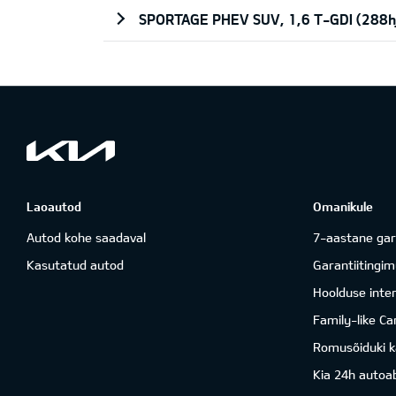
SPORTAGE PHEV SUV, 1,6 T-GDI (288
Laoautod
Omanikule
Autod kohe saadaval
7-aastane gar
Kasutatud autod
Garantiitingi
Hoolduse inter
Family-like Ca
Romusõiduki k
Kia 24h autoab