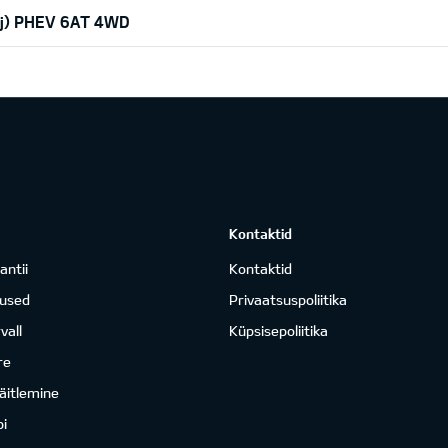
hj) PHEV 6AT 4WD
Kontaktid
antii
Kontaktid
mused
Privaatsuspoliitika
vall
Küpsisepoliitika
re
äitlemine
i