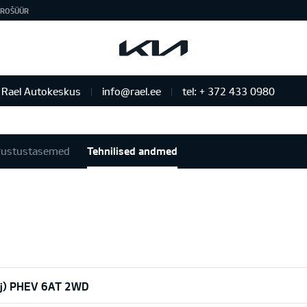
ROŠÜÜR
Rael Autokeskus
info@rael.ee
tel: + 372 433 0980
rustustasemed
Tehnilised andmed
hj) PHEV 6AT 2WD