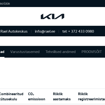
ROŠÜÜR
Rael Autokeskus
info@rael.ee
tel: + 372 433 0980
nad
Varustustasemed
Tehnilised andmed
PROOVISÕIT
Kombineeritud
CO₂
Riiklik
Riiklik
kütusekulu
emissioon
aastamaks
registreerimist