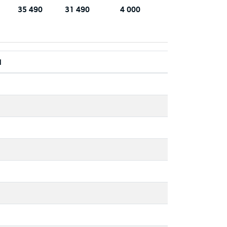
35 490
31 490
4 000
d