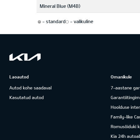
Mineral Blue (M4B)
-
standard
-
valikuline
Laoautod
Omanikule
Autod kohe saadaval
7-aastane gar
Kasutatud autod
Garantiitingi
Hoolduse inter
Family-like Ca
Romusõiduki k
Kia 24h autoab