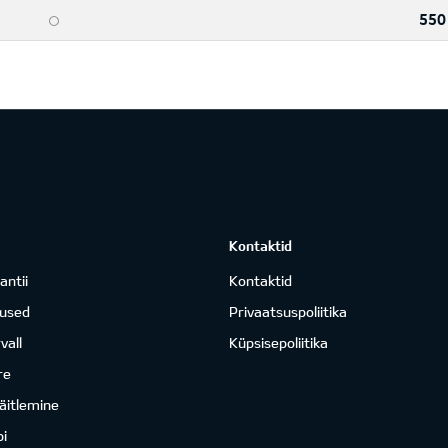
550
Kontaktid
antii
Kontaktid
mused
Privaatsuspoliitika
vall
Küpsisepoliitika
re
äitlemine
i