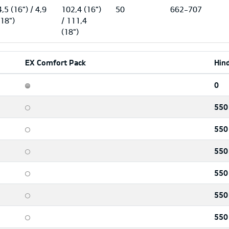
4,5 (16") / 4,9
102,4 (16")
50
662-707
(18")
/ 111,4
(18")
EX Comfort Pack
Hin
0
550
550
550
550
550
550