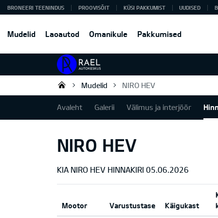
BRONEERI TEENINDUS
PROOVISÕIT
KÜSI PAKKUMIST
UUDISED
B
Mudelid
Laoautod
Omanikule
Pakkumised
Mudelid
NIRO HEV
Rael Autokeskus OÜ
Avaleht
Galerii
Välimus ja interjöör
Hin
NIRO HEV
KIA NIRO HEV HINNAKIRI 05.06.2026
Mootor
Varustustase
Käigukast