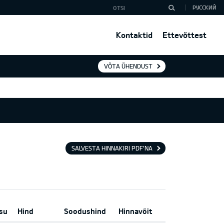
РУССКИЙ
Kontaktid
Ettevõttest
VÕTA ÜHENDUST
SALVESTA HINNAKIRI PDF'NA
asu
Hind
Soodushind
Hinnavõit