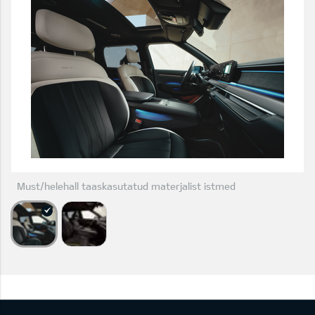
Must/helehall taaskasutatud materjalist istmed