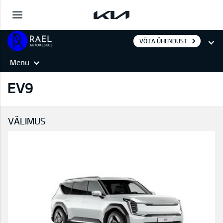
VÕTA ÜHENDUST
Menu
EV9
VÄLIMUS