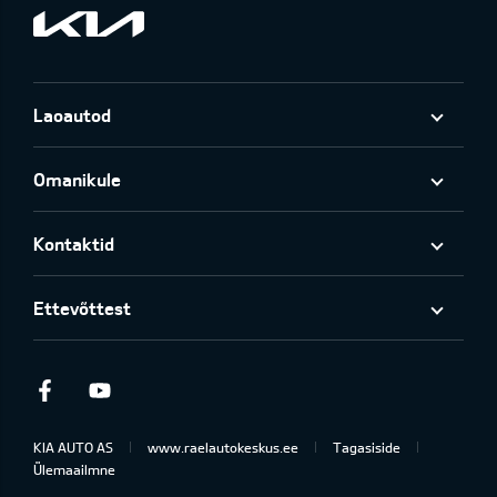
Laoautod
Omanikule
Kontaktid
Ettevõttest
Facebook
Youtube
KIA AUTO AS
www.raelautokeskus.ee
Tagasiside
Ülemaailmne