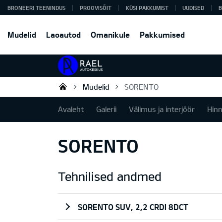
BRONEERI TEENINDUS
PROOVISÕIT
KÜSI PAKKUMIST
UUDISED
B
Mudelid
Laoautod
Omanikule
Pakkumised
Mudelid
SORENTO
Rael Autokeskus OÜ
Avaleht
Galerii
Välimus ja interjöör
Hin
SORENTO
Tehnilised andmed
SORENTO SUV, 2,2 CRDI 8DCT