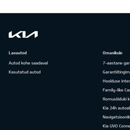
Laoautod
Omanikule
Autod kohe saadaval
7-aastane gar
Kasutatud autod
Garantiitingi
Hoolduse inter
Family-like Ca
Romusõiduki k
Kia 24h autoab
Navigatsiooni
Kia UVO Conne