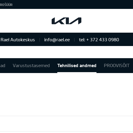
ROŠÜÜR
Rael Autokeskus
info@rael.ee
tel: + 372 433 0980
nad
Varustustasemed
Tehnilised andmed
PROOVISÕIT