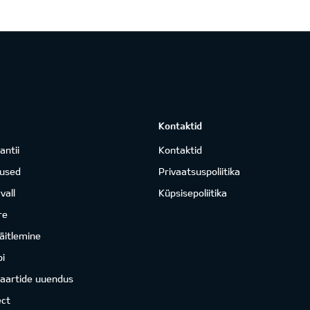
Kontaktid
antii
Kontaktid
mused
Privaatsuspoliitika
vall
Küpsisepoliitika
re
äitlemine
i
kaartide uuendus
ct