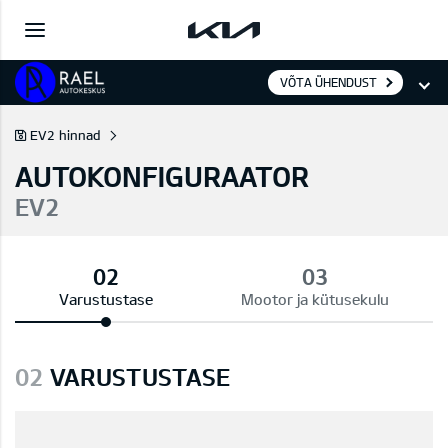
VÕTA ÜHENDUST
EV2 hinnad
AUTOKONFIGURAATOR
EV2
Varustustase
Mootor ja kütusekulu
02
VARUSTUSTASE