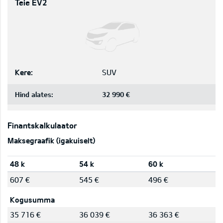
Teie EV2
Kere:
SUV
Hind alates:
32 990 €
Finantskalkulaator
Maksegraafik (igakuiselt)
48 k
54 k
60 k
607 €
545 €
496 €
Kogusumma
35 716 €
36 039 €
36 363 €