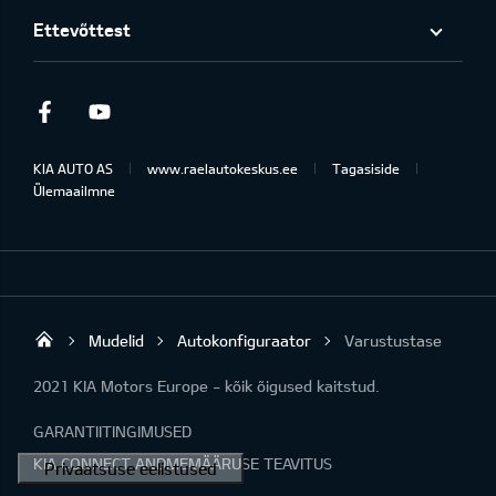
Ettevõttest
Facebook
Youtube
KIA AUTO AS
www.raelautokeskus.ee
Tagasiside
Ülemaailmne
Mudelid
Autokonfiguraator
Varustustase
Rael Autokeskus OÜ
2021 KIA Motors Europe - kõik õigused kaitstud.
GARANTIITINGIMUSED
KIA CONNECT ANDMEMÄÄRUSE TEAVITUS