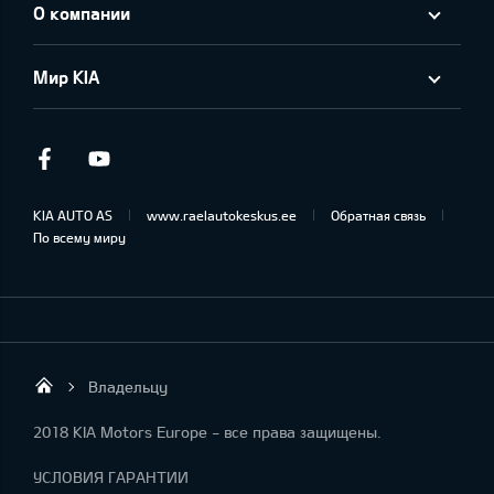
О компании
Мир KIA
Facebook
Youtube
KIA AUTO AS
www.raelautokeskus.ee
Обратная связь
По всему миру
Владельцу
Rael Autokeskus OÜ
2018 KIA Motors Europe - все права защищены.
УСЛОВИЯ ГАРАНТИИ